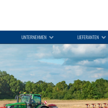
SERVICE-PARTNER
EN
MOTORGERÄTE SERVICE
GÜNTER ALBRECHT
ILEN
LANDTECHNIK
SERVICE-PARTNER
AGROWORKS SCHWENZER
GARTENTECHNI
UNTERNEHMEN
LIEFERANTEN